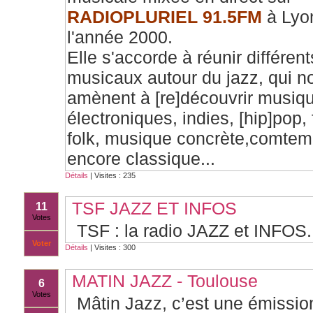
RADIO
P
LURIEL 91.5FM
à Lyo
l'année 2000.
Elle s'accorde à réunir différen
musicaux autour du jazz, qui n
amènent à [re]découvrir musiq
électroniques, indies, [hip]pop, 
folk, musique concrète,comtem
encore classique...
Détails
| Visites : 235
TSF JAZZ ET INFOS
11
Votes
TSF : la radio JAZZ et INFOS.
Voter
Détails
| Visites : 300
MATIN JAZZ - Toulouse
6
Votes
Mâtin Jazz, c’est une émissio