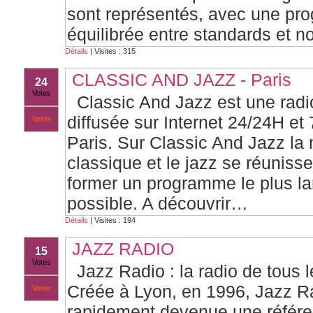
sont représentés, avec une pr
équilibrée entre standards et n
Détails
| Visites : 315
CLASSIC AND JAZZ - Paris
24
Votes
Classic And Jazz est une rad
diffusée sur Internet 24/24H et
Voter
Paris. Sur Classic And Jazz la
classique et le jazz se réuniss
former un programme le plus la
possible. A découvrir…
Détails
| Visites : 194
JAZZ RADIO
15
Votes
Jazz Radio : la radio de tous l
Créée à Lyon, en 1996, Jazz R
Voter
rapidement devenue une référ