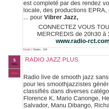
est completé par des rendez vo
locale, des productions EPRA, e
... pour
Vibrer Jazz,
CONNECTEZ VOUS TOU
MERCREDIS de 20h30 à 2
www.radio-rct.co
Détails
| Visites : 104
RADIO JAZZ PLUS
5
Votes
Voter
Radio live de smooth jazz sans 
pour les smoothjazzistes géné
classifiés dans diverses catégo
Florence K, Mario Canonge, He
Salvador, Manu Dibango, Richa