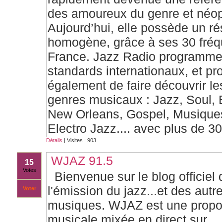
des amoureux du genre et néo
Aujourd’hui, elle possède un r
homogène, grâce à ses 30 fré
France. Jazz Radio programme
standards internationaux, et p
également de faire découvrir l
genres musicaux : Jazz, Soul, 
New Orleans, Gospel, Musiques
Electro Jazz.... avec plus de 30
Détails
| Visites : 903
WJAZ 91.5
15
Votes
Bienvenue sur le blog officie
l'émission du jazz...et des autr
Voter
musiques. WJAZ est une propo
musicale mixée en direct sur