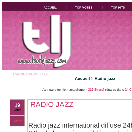
ACCUEIL
TOP VOTES
TOP HITS
L'ANNUAIRE DU JAZZ
Accueil
>
Radio jazz
L'annuaire contient actuellement
319 Site(s)
répartis dans
24 C
RADIO JAZZ
19
Votes
Voter
Radio jazz international diffuse 24