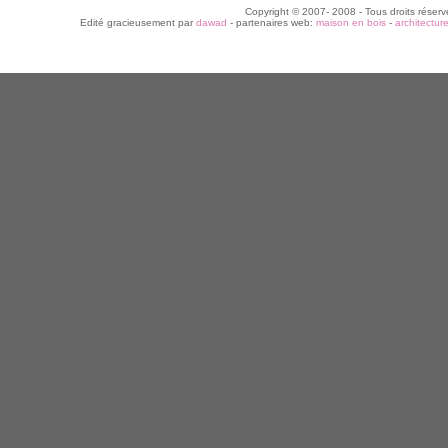
Copyright © 2007- 2008 - Tous droits réserv
Edité gracieusement par
dawad
- partenaires web:
maison en bois
-
architectur