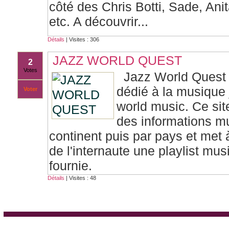
côté des Chris Botti, Sade, Ani
etc. A découvrir...
Détails
| Visites : 306
JAZZ WORLD QUEST
2
Votes
Jazz World Quest 
dédié à la musique 
Voter
world music. Ce sit
des informations m
continent puis par pays et met 
de l'internaute une playlist mu
fournie.
Détails
| Visites : 48