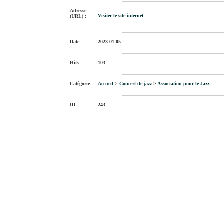
Adresse
Visiter le site internet
(URL) :
Date
2023-01-05
Hits
103
Catégorie
Accueil
>
Concert de jazz
>
Association pour le Jazz
ID
243