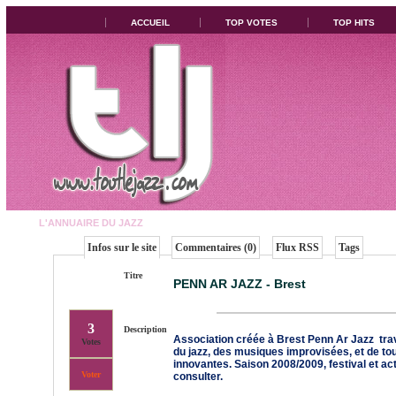
ACCUEIL
TOP VOTES
TOP HITS
L'ANNUAIRE DU JAZZ
Infos sur le site
Commentaires (0)
Flux RSS
Tags
Titre
PENN AR JAZZ - Brest
3
Description
Association créée à Brest Penn Ar Jazz trava
Votes
du jazz, des musiques improvisées, et de to
innovantes. Saison 2008/2009, festival et act
Voter
consulter.