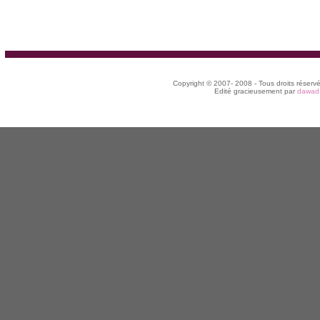
Copyright © 2007- 2008 - Tous droits réserv
Edité gracieusement par
dawad