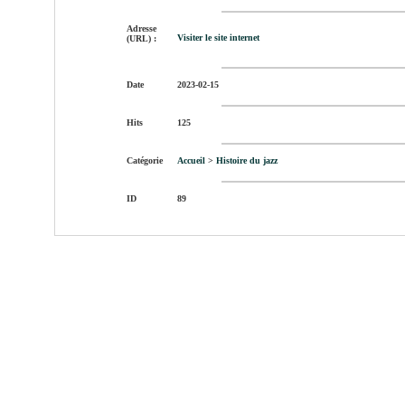
Adresse
Visiter le site internet
(URL) :
Date
2023-02-15
Hits
125
Catégorie
Accueil
>
Histoire du jazz
ID
89