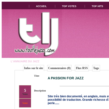
ACCUEIL
TOP VOTES
TOP HITS
L'ANNUAIRE DU JAZZ
Infos sur le site
Commentaires (0)
Flux RSS
Tags
Titre
A PASSION FOR JAZZ
5
Description
Votes
Site très bien documenté, en anglais, mais 
possibilité de traduction. Grande richesse d'
perle......
Voter