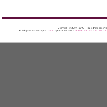
Copyright © 2007- 2008 - Tous droits réserv
Edité gracieusement par
dawad
- partenaires web:
maison en bois
-
architectur