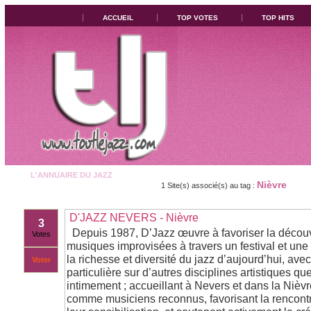
ACCUEIL
TOP VOTES
TOP HITS
L'ANNUAIRE DU JAZZ
Nièvre
1 Site(s) associé(s) au tag :
D'JAZZ NEVERS - Nièvre
3
Depuis 1987, D’Jazz œuvre à favoriser la découv
Votes
musiques improvisées à travers un festival et une
la richesse et diversité du jazz d’aujourd’hui, ave
Voter
particulière sur d’autres disciplines artistiques que
intimement ; accueillant à Nevers et dans la Nièvr
comme musiciens reconnus, favorisant la rencontr