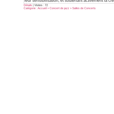
leur sensibilisation, et soutenant activement la cré
Détails
| Visites : 72
Catégorie :
Accueil
>
Concert de jazz
>
Salles de Concerts