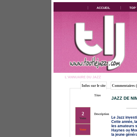
ACCUEIL
TOP
L'ANNUAIRE DU JAZZ
Infos sur le site
Commentaires (
Titre
JAZZ DE NI
2
Description
Le Jazz invest
Votes
Cette année, la
les amateurs s
Voter
Haynes ou Mon
la jeune génér