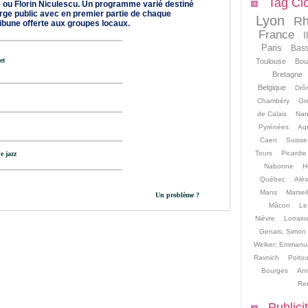
Tag Cl
 ou Florin Niculescu. Un programme varié destiné
arge public avec en premier partie de chaque
Lyon
Rh
ribune offerte aux groupes locaux.
France
I
Paris
Bas
et
Toulouse
Bou
Bretagne
Belgique
Drô
Chambéry
Gr
de Calais
Nan
Pyrénées
Aqu
Caen
Suisse
Tours
Picardie
e jazz
Nabonne
H
Québec
Alès
Mans
Marseil
Un problème ?
Mâcon
Le
Nièvre
Lorrain
Genais; Simon 
Welker; Emmanue
Ravnich
Poito
Bourges
An
Re
Publici