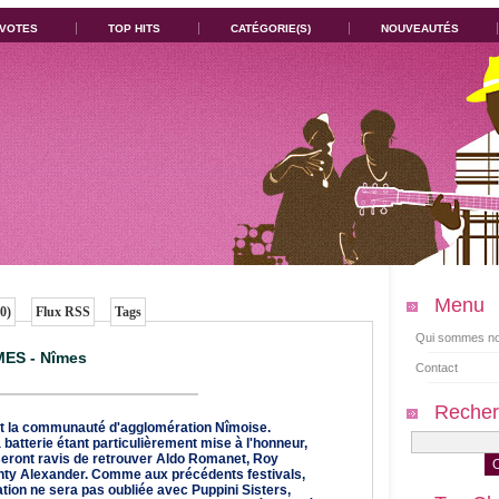
 VOTES
TOP HITS
CATÉGORIE(S)
NOUVEAUTÉS
Menu
0)
Flux RSS
Tags
Qui sommes no
MES - Nîmes
Contact
Recher
it la communauté d'agglomération Nîmoise.
 batterie étant particulièrement mise à l'honneur,
eront ravis de retrouver Aldo Romanet, Roy
ty Alexander. Comme aux précédents festivals,
ation ne sera pas oubliée avec Puppini Sisters,