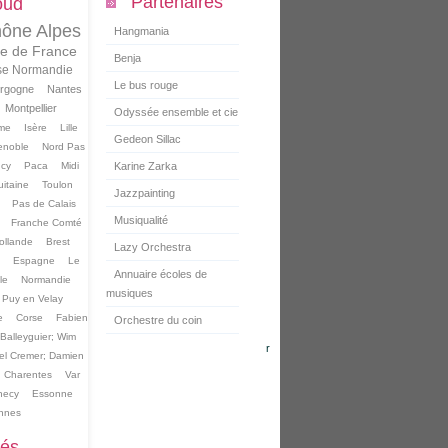
Partenaires
oud
ône Alpes
Hangmania
le de France
Benja
se Normandie
Le bus rouge
rgogne
Nantes
Montpellier
Odyssée ensemble et cie
me
Isère
Lille
Gedeon Sillac
enoble
Nord Pas
cy
Paca
Midi
Karine Zarka
itaine
Toulon
Jazzpainting
Pas de Calais
Musiqualité
Franche Comté
ollande
Brest
Lazy Orchestra
Espagne
Le
Annuaire écoles de
le
Normandie
musiques
 Puy en Velay
e
Corse
Fabien
Orchestre du coin
Balleyguier; Wim
r
l Cremer; Damien
u Charentes
Var
necy
Essonne
nnes
tés