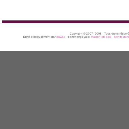
Copyright © 2007- 2008 - Tous droits réserv
Edité gracieusement par
dawad
- partenaires web:
maison en bois
-
architectur